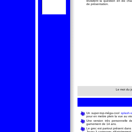
revisitent la question en dix ch
de présentation.
Le mot du j
Un super-top-méga-cool
splash-
pour en mettre plein la vue au visi
Une version très personnelle de
garnement de 14 ans.
Le grec est partout présent dans 
Jouez à composer aléatoirement