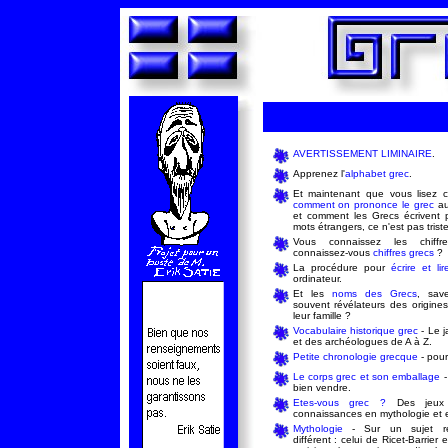
AVERTISSEMENT LIMINAIRE
.
Apprenez l'
alphabet grec
.
Et maintenant que vous lisez c
comment on prononce le grec
au
et comment les Grecs écrivent 
mots étrangers, ce n'est pas triste
Vous connaissez les chiffr
connaissez-vous
chiffres grecs
?
La procédure pour
écrire et li
ordinateur.
Et les
noms des Grecs
, save
souvent révélateurs des origin
leur famille ?
Vocabulaire historique grec
- Le j
et des archéologues de A à Z.
Petite chronologie grecque
- pour
Le corps grec et son emballage
-
bien vendre.
Etes-vous grec ?
Des jeux 
connaissances en mythologie et 
Mythologie
- Sur un sujet re
différent : celui de Ricet-Barrier