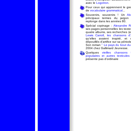
avec le
Logotron
.
Pour ceux qui apprennent le gr
de
vocabulaire grammatical
...
Souvenirs, souvenirs ! Un
Ab
principaux termes du jargon 
replonge dans les années 80.
Spécial copinage :
Alexandre R
ses pages personnelles les texte
quatre albums, ses recherches (et
Lewis
Carroll
,
les chansons
d'
qu'elles avaient inspiré, e
dépouillés d'artifice sur sa périod
Son roman
" Le pays du bout du l
2004 chez Gallimard Jeunesse.
Quelques
vieilles chansons 
populaires et autres texticules
présente pas d'ordinaire