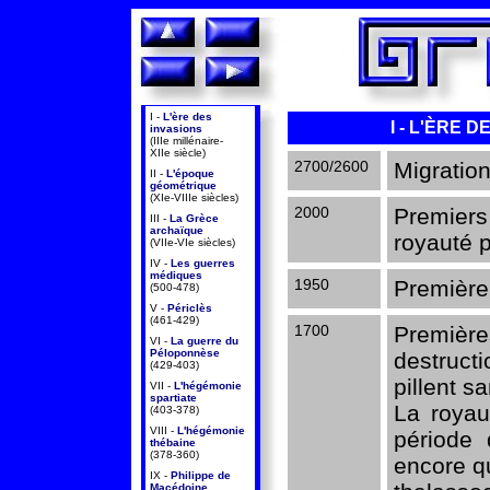
I -
L'ère des
I - L'ÈRE DE
invasions
(IIIe millénaire-
XIIe siècle)
2700/2600
Migration
II -
L'époque
géométrique
(XIe-VIIIe siècles)
2000
Premier
III -
La Grèce
archaïque
royauté p
(VIIe-VIe siècles)
IV -
Les guerres
médiques
1950
Première
(500-478)
V -
Périclès
(461-429)
1700
Premièr
VI -
La guerre du
Péloponnèse
destruct
(429-403)
pillent sa
VII -
L'hégémonie
spartiate
La royau
(403-378)
VIII -
L'hégémonie
période 
thébaine
(378-360)
encore q
IX -
Philippe de
Macédoine