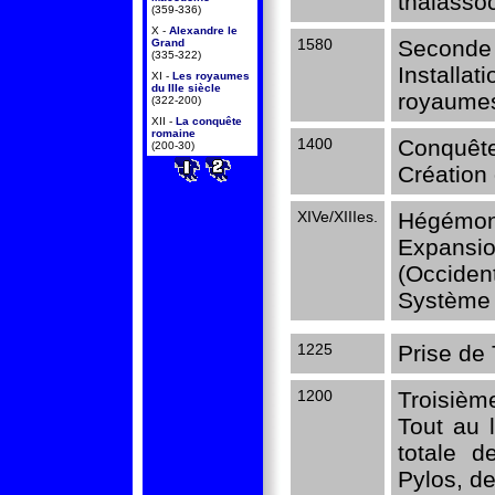
thalassoc
(359-336)
X -
Alexandre le
1580
Seconde 
Grand
(335-322)
Installa
XI -
Les royaumes
du IIIe siècle
royaume
(322-200)
XII -
La conquête
romaine
1400
Conquête
(200-30)
Création 
XIVe/XIIIes.
Hégémoni
Expansio
(Occident
Système d
1225
Prise de 
1200
Troisièm
Tout au l
totale 
Pylos, de